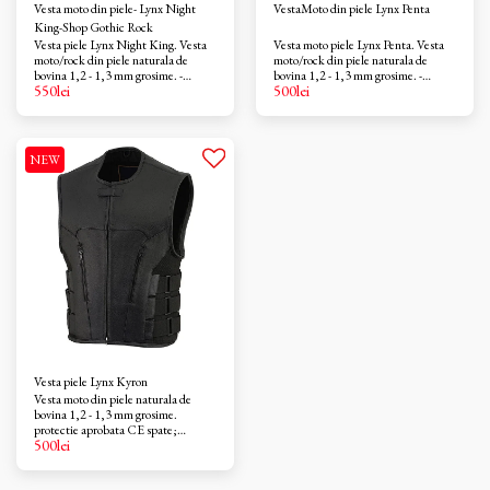
Vesta moto din piele- Lynx Night
VestaMoto din piele Lynx Penta
King-Shop Gothic Rock
Vesta piele Lynx Night King. Vesta
Vesta moto piele Lynx Penta. Vesta
moto/rock din piele naturala de
moto/rock din piele naturala de
bovina 1,2 - 1,3 mm grosime. -
bovina 1,2 - 1,3 mm grosime. -
550
lei
500
lei
inchidere cu patru carabine; -
inchidere cu patru carabine; -
captuseala poliester; - curele laterale
captuseala poliester; - sireturi
de ajustare; - trei buzunare
laterale de ajustare; - doua buzunare
exterioare, doua buzunare interioare.
exterioare, doua buzunare interioare
NEW
Vesta piele Lynx Kyron
Vesta moto din piele naturala de
bovina 1,2 - 1,3 mm grosime.
protectie aprobata CE spate;
500
lei
fermoare YKK; captuseala de
poliester; doua buzunare exterioare
cu fermoar, doua buzunare