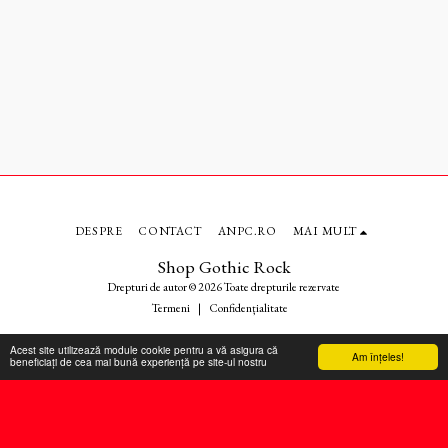
interioare; inchidere cu fermoar;
curele velcro laterale de ajustare.
DESPRE
CONTACT
ANPC.RO
MAI MULT
Shop Gothic Rock
Drepturi de autor © 2026 Toate drepturile rezervate
Termeni
|
Confidențialitate
Acest site utilizează module cookie pentru a vă asigura că
Am înţeles!
beneficiați de cea mai bună experiență pe site-ul nostru