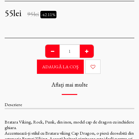
55
lei
95
lei
-42.11%
ADAUGĂ LA COŞ
Aflați mai multe
Descriere
Bratara Viking, Rock, Punk, din inox, model cap de dragon cu inchidere
ghiara.
Accentuează-ți stilul cu Bratara viking Cap Dragon, o piesă deosebită din
categoria Bratari Viking. Această brățară uimitoare este ideală pentru cei