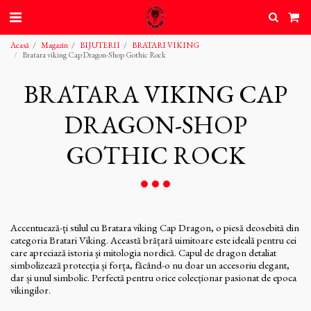
Acasă
Magazin
BIJUTERII
BRATARI VIKING
Bratara viking Cap Dragon-Shop Gothic Rock
BRATARA VIKING CAP
DRAGON-SHOP
GOTHIC ROCK
Accentuează-ți stilul cu Bratara viking Cap Dragon, o piesă deosebită din
categoria Bratari Viking. Această brățară uimitoare este ideală pentru cei
care apreciază istoria și mitologia nordică. Capul de dragon detaliat
simbolizează protecția și forța, făcând-o nu doar un accesoriu elegant,
dar și unul simbolic. Perfectă pentru orice colecționar pasionat de epoca
vikingilor.