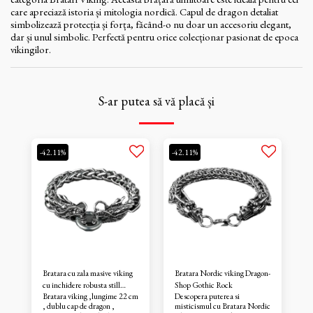
care apreciază istoria și mitologia nordică. Capul de dragon detaliat
simbolizează protecția și forța, făcând-o nu doar un accesoriu elegant,
dar și unul simbolic. Perfectă pentru orice colecționar pasionat de epoca
vikingilor.
S-ar putea să vă placă și
-42.11%
-42.11%
Bratara cu zala masive viking
Bratara Nordic viking Dragon-
cu inchidere robusta still
Shop Gothic Rock
Bratara viking ,lungime 22 cm
Descopera puterea si
biker/streetwear
, dublu cap de dragon ,
misticismul cu Bratara Nordic