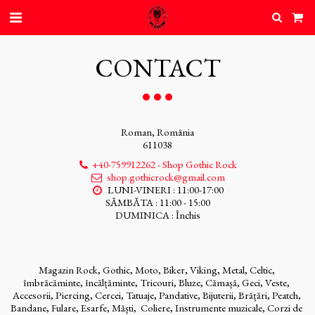
CONTACT
Roman, România
611038
+40-759912262
-
Shop Gothic Rock
shop.gothicrock@gmail.com
LUNI-VINERI : 11:00-17:00

SÂMBĂTA : 11:00 - 15:00

DUMINICA : Închis
Magazin Rock, Gothic, Moto, Biker, Viking, Metal, Celtic, 
îmbrăcăminte, încălțăminte, Tricouri, Bluze, Cămașă, Geci, Veste, 
Accesorii, Piercing, Cercei, Tatuaje, Pandative, Bijuterii, Brățări, Peatch, 
Bandane, Fulare, Esarfe, Măști,  Coliere, Instrumente muzicale, Corzi de 