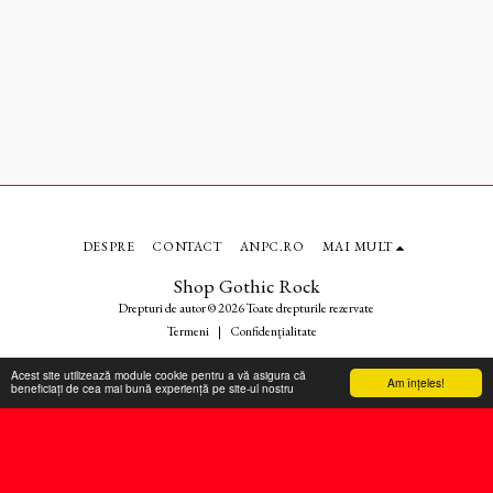
DESPRE
CONTACT
ANPC.RO
MAI MULT
Shop Gothic Rock
Drepturi de autor © 2026 Toate drepturile rezervate
Termeni
|
Confidențialitate
Acest site utilizează module cookie pentru a vă asigura că
Am înţeles!
beneficiați de cea mai bună experiență pe site-ul nostru