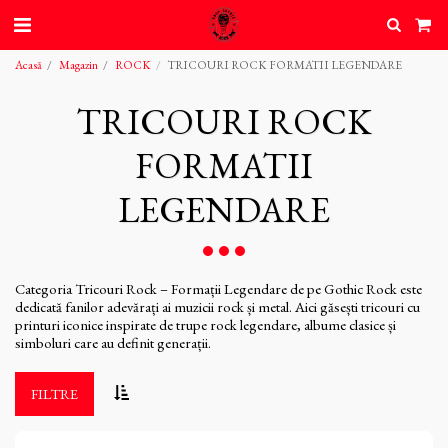
Acasă
Magazin
ROCK
TRICOURI ROCK FORMATII LEGENDARE
TRICOURI ROCK
FORMATII
LEGENDARE
Categoria Tricouri Rock – Formații Legendare de pe Gothic Rock este
dedicată fanilor adevărați ai muzicii rock și metal. Aici găsești tricouri cu
printuri iconice inspirate de trupe rock legendare, albume clasice și
simboluri care au definit generații.
FILTRE