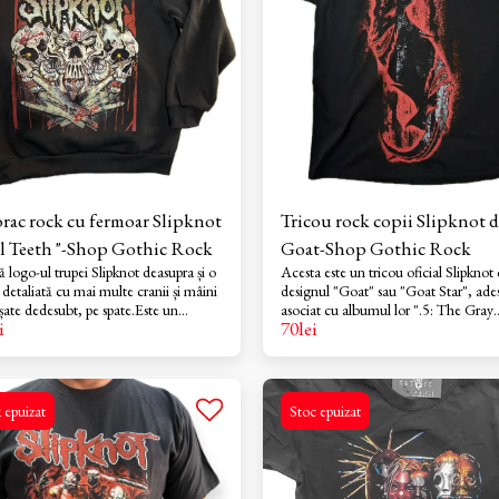
primeul este realizat prin serigrafie
nt la multiple spalari daca se respecta
rele conditii: spalarea pe dos a
cului;spalare la 30grade sau manuala
area pe dos a hanoracului.
ac rock cu fermoar Slipknot
Tricou rock copii Slipknot 
l Teeth "-Shop Gothic Rock
Goat-Shop Gothic Rock
ă logo-ul trupei Slipknot deasupra și o
Acesta este un tricou oficial Slipknot
 detaliată cu mai multe cranii și mâini
designul "Goat" sau "Goat Star", ade
șate dedesubt, pe spate.Este un
asociat cu albumul lor ".5: The Gray
i
70
lei
 unisex, disponibil atât în varianta cu
Chapter". Grafica prezintă un simbol s
 (zip-up), cât și fără (pulover).
de capră, predominant în roșu și gri p
fundalul negru al tricoului.Instructiu
intretinere: Se recomanda spalarea tricoului
pe dos la temperatura de 30grade, sau
 epuizat
Stoc epuizat
manual .