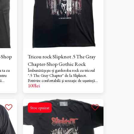
Tricou rock Slipknot .5 The Gray
Chapter-Shop Gothic Rock
a ta cu
Îmbunătățește-ți garderoba rock cu tricoul
entru
".5 The Gray Chapter" de la Slipknot.
că
Potrivire confortabilă și senzație de ușurință
100
lei
 stil
pentru purtare pe tot parcursul zilei, în timp
u fani și
ce grafica îndrăzneață adaugă atitudine.
de
Valoare excelentă pentru fanii care caută
merch fiabil și purtabil.
Stoc epuizat