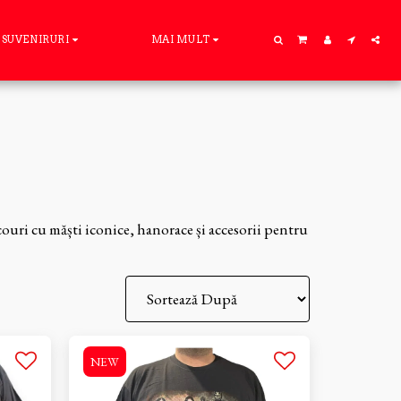
SUVENIRURI
MAI MULT
couri cu măști iconice, hanorace și accesorii pentru
NEW