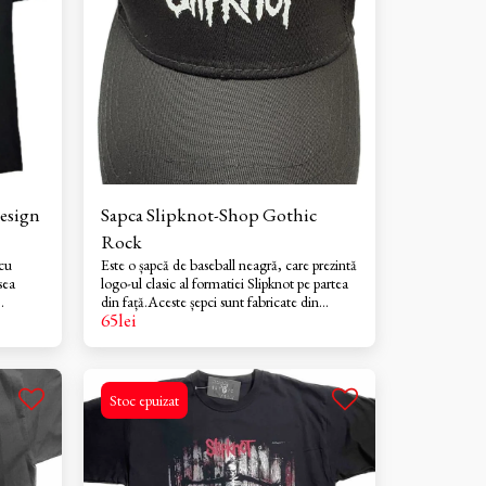
design
Sapca Slipknot-Shop Gothic
Rock
 cu
Este o șapcă de baseball neagră, care prezintă
sea
logo-ul clasic al formatiei Slipknot pe partea
din față.Aceste șepci sunt fabricate din
65
lei
tilizat
bumbac 100%.Este o șapcă structurată, cu 6
e
panouri, orificii de ventilație și o închidere
ni de
reglabilă în partea din spate, pentru o
potrivire optimă
Stoc epuizat