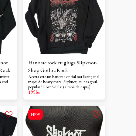
l este
inere:
a
lcarea
knot
Hanorac rock cu gluga Slipknot-
 Rock
Shop Gothic Rock
ăminte
Acesta este un hanorac oficial sau licențiat al
n cod
trupei de heavy metal Slipknot, cu designul
popular "Goat Skulls" (Cranii de capră).
195
lei
o-ul
Designul prezintă logo-ul trupei deasupra
tip cod
unei grafice detaliate cu un cap de țap și mai
xtul
multe cranii, adesea asociat cu era albumului
părut
lor din 2001, Iowa.
.
NEW