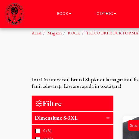
ROCK
GOTHIC
Acasă
Magazin
ROCK
TRICOURI ROCK FORMAT
Intră în universul brutal Slipknot la magazinul fiz
fanii adevărați. Livrare rapidă în toată țara!
Filtre
Dimensiune S-3XL
Stoc 
S
(5)