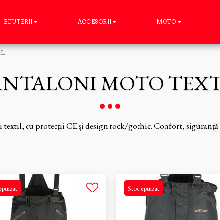
BIJUTERII
ACCESORII
MOTO
IL
ANTALONI MOTO TEXT
textil, cu protecții CE și design rock/gothic. Confort, siguranță și
epuizat
Stoc epuizat