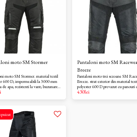
aloni moto SM Stormer
Pantaloni moto SM Racewea
Breeze
moto SM Stormer. material textil
Pantaloni moto trei sezoane SM Rac
ter 600 D; impermeabili la 3000 mm
Breeze. strat exterior din material textil
 de apa; rezistenti la vant; buzunare
polyester 600 D prevazut cu panouri d
i
430
lei
ilatie pentru un plus de confort;
pentru ventilare pe vreme calduroasa
ala termica detasabila; fermoar de
straturi interioare: membrana imperm
a cu geaca; protectii genunchi si
detasabila, captuseala termica detasab
; benzi reflectorizante pentru o mai
bretele detasabile; doua fermoare de
zibilitate; fermoare rezistente la apa.
legatura cu geaca; protectii genunchi 
epuizat
solduri; benzi reflectorizante pentru 
buna vizibilitate; fermoare rezistente 