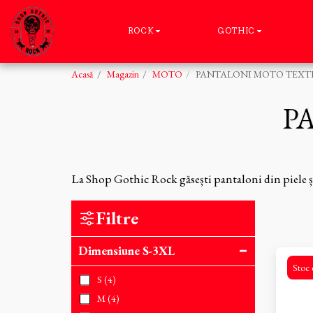
ROCK
GOTHIC
Acasă
Magazin
MOTO
PANTALONI MOTO TEXT
P
La Shop Gothic Rock găsești pantaloni din piele și 
Filtre
Dimensiune S-3XL
Stoc 
S
(4)
M
(4)