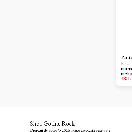
Pant
Pantalo
materia
mesh pe
480
le
Acestia
CE la 
soldulu
Protect
CE. Buz
sold si
reglare
o ajust
triple 
Shop Gothic Rock
pentru 
abraziune. Confort si functi
Drepturi de autor © 2026 Toate drepturile rezervate