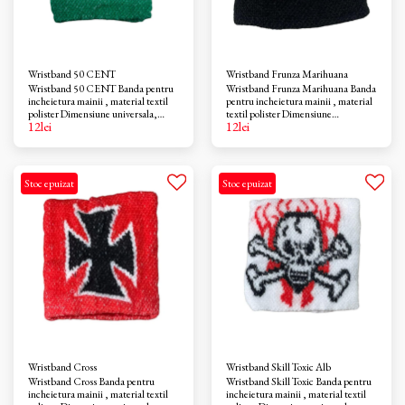
Wristband 50 CENT
Wristband Frunza Marihuana
Wristband 50 CENT Banda pentru
Wristband Frunza Marihuana Banda
incheietura mainii , material textil
pentru incheietura mainii , material
polister Dimensiune universala,
textil polister Dimensiune
12
lei
12
lei
latime 7cm
universala, latime 7cm
Stoc epuizat
Stoc epuizat
Wristband Cross
Wristband Skill Toxic Alb
Wristband Cross Banda pentru
Wristband Skill Toxic Banda pentru
incheietura mainii , material textil
incheietura mainii , material textil