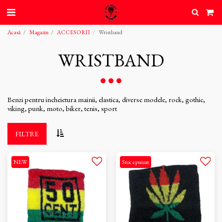
Acasă
Magazin
ACCESORII
Wristband
WRISTBAND
Benzi pentru incheietura mainii, elastica, diverse modele, rock, gothic,
viking, punk, moto, biker, tenis, sport
FILTRE
NEW
Stoc epuizat