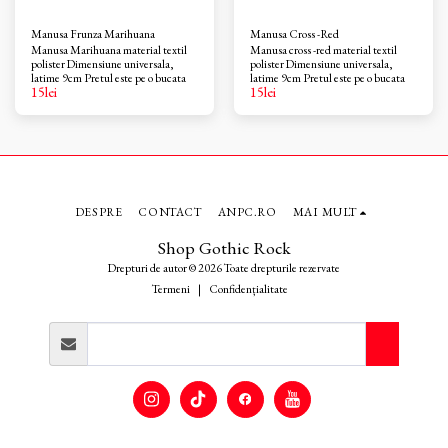
Manusa Frunza Marihuana
Manusa Cross -Red
Manusa Marihuana material textil
Manusa cross -red material textil
polister Dimensiune universala,
polister Dimensiune universala,
latime 9cm Pretul este pe o bucata
latime 9cm Pretul este pe o bucata
15
lei
15
lei
DESPRE
CONTACT
ANPC.RO
MAI MULT
Shop Gothic Rock
Drepturi de autor © 2026 Toate drepturile rezervate
Termeni
|
Confidențialitate