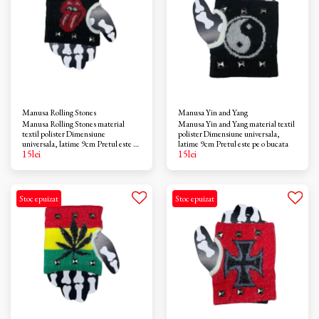
Manusa Rolling Stones
Manusa Yin and Yang
Manusa Rolling Stones material
Manusa Yin and Yang material textil
textil polister Dimensiune
polister Dimensiune universala,
universala, latime 9cm Pretul este pe
latime 9cm Pretul este pe o bucata
15
lei
15
lei
o bucata
Stoc epuizat
Stoc epuizat