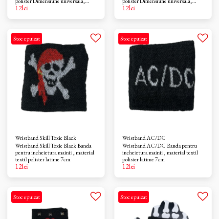
polister Dimensiune universala,
polister Dimensiune universala,
12
lei
12
lei
latime 7cm
latime 7cm
Stoc epuizat
Stoc epuizat
Wristband Skill Toxic Black
Wristband AC/DC
Wristband Skill Toxic Black Banda
Wristband AC/DC Banda pentru
pentru incheietura mainii , material
incheietura mainii , material textil
textil polister latime 7cm
polister latime 7cm
12
lei
12
lei
Stoc epuizat
Stoc epuizat