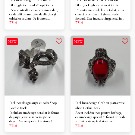
Inel Inox tip sigiliu cu craniu stil
Inel inox model Cpa de Lau stil
biker ,ghotic ,punk-Shop Gothic
biker,rock ,ghotic -Shop Gothic
Piesa centrală este un craniu ovalat,
Prezintă un cap de leu detaliat, cu o
Rock
Rock
cu detalii pronunțate ale dinților și
coamă proeminentă și o expresie
orbitelor oculare. Pe fruntea
fioroasă.Este încadrat în general în
75
lei
75
lei
craniului este gravat un simbol floral,
categoria bijuteriilor statement, cu
care pare a fi o fleur-de-lis sau un
un aspect robust și masculin, popular
trandafir stilizat, adăugând un
printre pasionații de stiluri rock,
element decorativ specific
gotic sau biker.
designurilor gotice sau celtice.
NEW
NEW
Inel inox design sarpe cu solzi-Shop
Inel Inox design Crab cu piatra rosie-
Gothic Rock
Shop Gothic Rock
Inelul are un design detaliat în formă
Acest inel din inox pentru bărbați,
de șarpe, care se încolăcește pe
cu un design special în formă de crab
deget. Are o suprafață texturată,
stilizat, este o piesă statement
75
lei
75
lei
asemănătoare solzilor.
perfectă pentru cei care caută
bijuterii cu personalitate. Piesa
centrală este o piatră roșie fațetată,