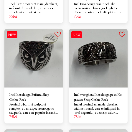
Inelul are o montură mare, detaliată,
Inel Inox design craniu ochi din
în formă de cap de lup, cu un aspect
pietre rosii stil biker ,rock ,ghotic
antichizat sau oxidat care
.Craniu masiv cu ochi din pietre rosii
75
lei
75
lei
accentuează trăsăturile. Flancurile
.
inelului prezintă, de asemenea,
sculpturi sau modele
tribale/gotice.Este o bijuterie
statement, potrivită pentru stilul
NEW
NEW
rock, biker, gotic sau ca un simbol
inspirat din mitologia dacică sau
nordică, unde lupul ocupă un loc
privilegiat.
Inel Inox design Bufnita-Shop
Inel /verigheta Inox design pesti Koi
Gothic Rock
gravati-Shop Gothic Rock
Prezintă o bufniță sculptată
Inelul prezintă un model detaliat,
complex, cu un aspect retro, gotic
tridimensional, care se înfășoară în
sau punk, care este popular în rândul
jurul degetului, cu solzi și valuri
75
lei
75
lei
bărbaților și femeilor deopotrivă.
vizibile. Designurile similare sunt
Bufnița este un simbol al
adesea inspirate de arta tradițională
înțelepciunii, cunoașterii și
japoneză (irezumi) și simbolizează:
protecției. Designul lat și îndrăzneț îl
Perseverență și putere: Peștele koi