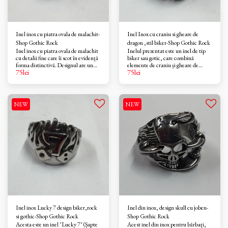
Inel inox cu piatra ovala de malachit-
Inel Inox cu craniu si gheare de
Shop Gothic Rock
dragon ,stil biker-Shop Gothic Rock
Inel inox cu piatra ovala de malachit
Inelul prezentat este un inel de tip
cu detalii fine care îi scot în evidență
biker sau gotic, care combină
forma distinctivă. Designul are un
elemente de craniu și gheare de
75
lei
75
lei
aspect vintage, patinat sau oxidat,
dragon. Este realizat, din inox pentru
pentru a accentua detaliile.
durabilitate și un aspect lucios, fiind
o bijuterie statement populară în
rândul pasionaților de stiluri rock și
punk.
NEW
NEW
Inel inox Lucky 7 design biker,rock
Inel din inox, design skull cu joben-
si gothic-Shop Gothic Rock
Shop Gothic Rock
Acesta este un inel "Lucky 7" (Șapte
Acest inel din inox pentru bărbați,