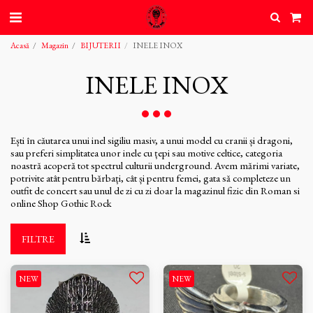
Acasă
Magazin
BIJUTERII
INELE INOX
INELE INOX
Ești în căutarea unui inel sigiliu masiv, a unui model cu cranii și dragoni,
sau preferi simplitatea unor inele cu țepi sau motive celtice, categoria
noastră acoperă tot spectrul culturii underground. Avem mărimi variate,
potrivite atât pentru bărbați, cât și pentru femei, gata să completeze un
outfit de concert sau unul de zi cu zi doar la magazinul fizic din Roman si
online Shop Gothic Rock
FILTRE
NEW
NEW