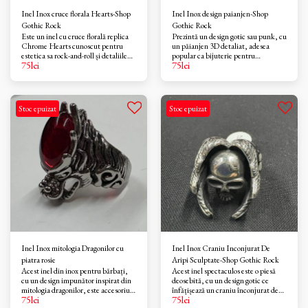
Inel Inox cruce florala Hearts-Shop
Inel Inox design paianjen-Shop
Gothic Rock
Gothic Rock
Este un inel cu cruce florală replica
Prezintă un design gotic sau punk, cu
Chrome Hearts cunoscut pentru
un păianjen 3D detaliat, adesea
estetica sa rock-and-roll și detaliile
popular ca bijuterie pentru
75
lei
75
lei
complicate.Inelul prezintă o cruce
motocicliști sau pentru petreceri
florală centrală proeminentă,
tematice precum Halloween-ul.
înconjurată de motive ornamentale
similare pe bandă. Estetica este
puternic influențată de stilul gotic și
Stoc epuizat
Stoc epuizat
biker.Este un accesoriu popular în
moda punk, gotică și streetwear,
apreciat pentru aspectul său
îndrăzneț și unisex.
Inel Inox mitologia Dragonilor cu
Inel Inox Craniu Inconjurat De
piatra rosie
Aripi Sculptate-Shop Gothic Rock
Acest inel din inox pentru bărbați,
Acest inel spectaculos este o piesă
cu un design impunător inspirat din
deosebită, cu un design gotic ce
mitologia dragonilor, este accesoriul
înfățișează un craniu înconjurat de
75
lei
75
lei
perfect pentru cei care apreciază
aripi sculptate detaliat. Elementele