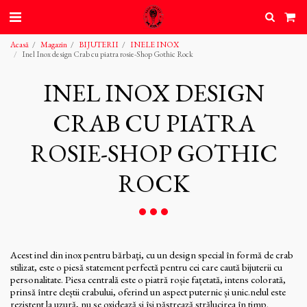
Acasă
Magazin
BIJUTERII
INELE INOX
Inel Inox design Crab cu piatra rosie-Shop Gothic Rock
INEL INOX DESIGN
CRAB CU PIATRA
ROSIE-SHOP GOTHIC
ROCK
Acest inel din inox pentru bărbați, cu un design special în formă de crab
stilizat, este o piesă statement perfectă pentru cei care caută bijuterii cu
personalitate. Piesa centrală este o piatră roșie fațetată, intens colorată,
prinsă între cleștii crabului, oferind un aspect puternic și unic.nelul este
rezistent la uzură, nu se oxidează și își păstrează strălucirea în timp.