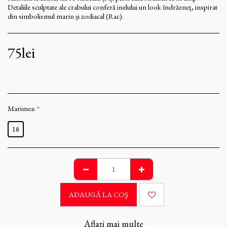
Detaliile sculptate ale crabului conferă inelului un look îndrăzneț, inspirat
din simbolismul marin și zodiacal (Rac).
75
lei
Marimea:
*
18
ADAUGĂ LA COŞ
Aflați mai multe