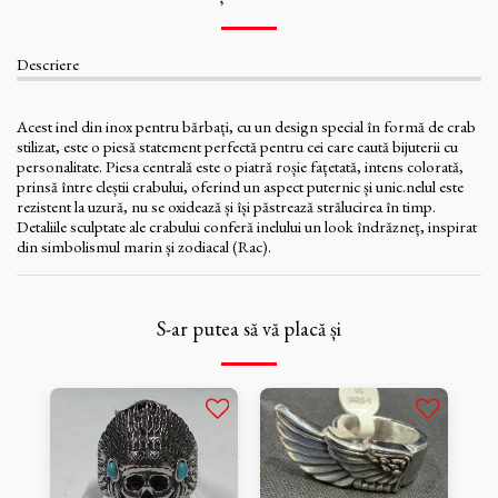
Descriere
Acest inel din inox pentru bărbați, cu un design special în formă de crab
stilizat, este o piesă statement perfectă pentru cei care caută bijuterii cu
personalitate. Piesa centrală este o piatră roșie fațetată, intens colorată,
prinsă între cleștii crabului, oferind un aspect puternic și unic.nelul este
rezistent la uzură, nu se oxidează și își păstrează strălucirea în timp.
Detaliile sculptate ale crabului conferă inelului un look îndrăzneț, inspirat
din simbolismul marin și zodiacal (Rac).
S-ar putea să vă placă și