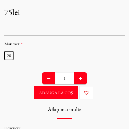
75
lei
Marimea:
*
20
ADAUGĂ LA COŞ
Aflați mai multe
Descriere