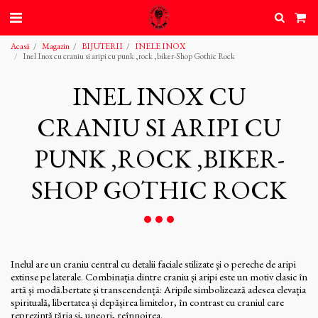
Acasă
Magazin
BIJUTERII
INELE INOX
Inel Inox cu craniu si aripi cu punk ,rock ,biker-Shop Gothic Rock
INEL INOX CU
CRANIU SI ARIPI CU
PUNK ,ROCK ,BIKER-
SHOP GOTHIC ROCK
Inelul are un craniu central cu detalii faciale stilizate și o pereche de aripi
extinse pe laterale. Combinația dintre craniu și aripi este un motiv clasic în
artă și modă.bertate și transcendență: Aripile simbolizează adesea elevația
spirituală, libertatea și depășirea limitelor, în contrast cu craniul care
reprezintă tăria și, uneori, reînnoirea.