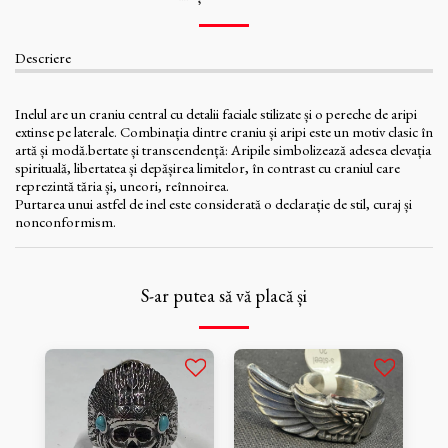
Descriere
Inelul are un craniu central cu detalii faciale stilizate și o pereche de aripi
extinse pe laterale. Combinația dintre craniu și aripi este un motiv clasic în
artă și modă.bertate și transcendență: Aripile simbolizează adesea elevația
spirituală, libertatea și depășirea limitelor, în contrast cu craniul care
reprezintă tăria și, uneori, reînnoirea.
Purtarea unui astfel de inel este considerată o declarație de stil, curaj și
nonconformism.
S-ar putea să vă placă și