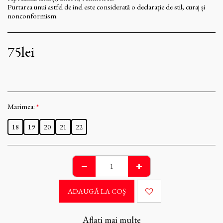
Purtarea unui astfel de inel este considerată o declarație de stil, curaj și
nonconformism.
75
lei
Marimea:
*
18
19
20
21
22
ADAUGĂ LA COŞ
Aflați mai multe