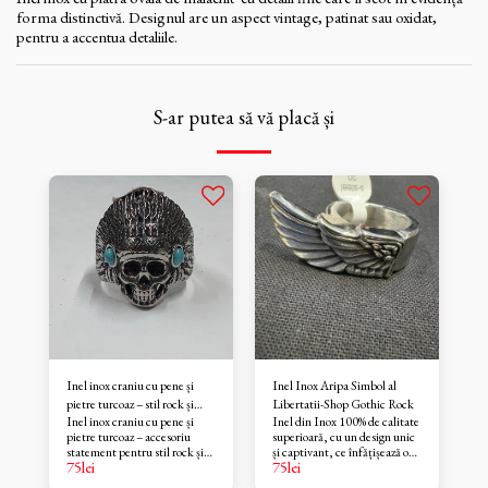
forma distinctivă. Designul are un aspect vintage, patinat sau oxidat,
pentru a accentua detaliile.
S-ar putea să vă placă și
Inel inox craniu cu pene și
Inel Inox Aripa Simbol al
pietre turcoaz – stil rock și
Libertatii-Shop Gothic Rock
Inel inox craniu cu pene și
Inel din Inox 100% de calitate
biker-Shop Gothic Rock
pietre turcoaz – accesoriu
superioară, cu un design unic
statement pentru stil rock și
și captivant, ce înfățișează o
75
lei
75
lei
biker Acest inel din inox
aripă detaliată, simbol al
impresionează prin designul
libertății, puterii și protecției.