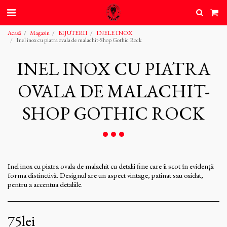
Acasă
Magazin
BIJUTERII
INELE INOX
Inel inox cu piatra ovala de malachit-Shop Gothic Rock
INEL INOX CU PIATRA
OVALA DE MALACHIT-
SHOP GOTHIC ROCK
Inel inox cu piatra ovala de malachit cu detalii fine care îi scot în evidență
forma distinctivă. Designul are un aspect vintage, patinat sau oxidat,
pentru a accentua detaliile.
75
lei