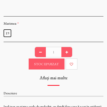
Marimea:
*
19
STOC EPUIZAT
Aflați mai multe
Descriere
Inel inox cu piatra ovala de malachit cu detalii fine care îi scot în evidență