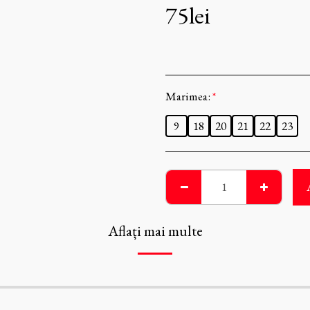
75
lei
Marimea:
*
9
18
20
21
22
23
Aflați mai multe