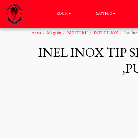
ROCK
GOTHIC
Acasă
Magazin
BIJUTERII
INELE INOX
Inel Ino
INEL INOX TIP 
,P