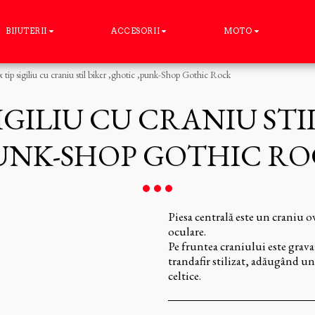
BIJUTERII
ACCESORII
MOTO
x tip sigiliu cu craniu stil biker ,ghotic ,punk-Shop Gothic Rock
SIGILIU CU CRANIU STI
UNK-SHOP GOTHIC R
Piesa centrală este un craniu ov
oculare.
Pe fruntea craniului este gravat
trandafir stilizat, adăugând un
celtice.