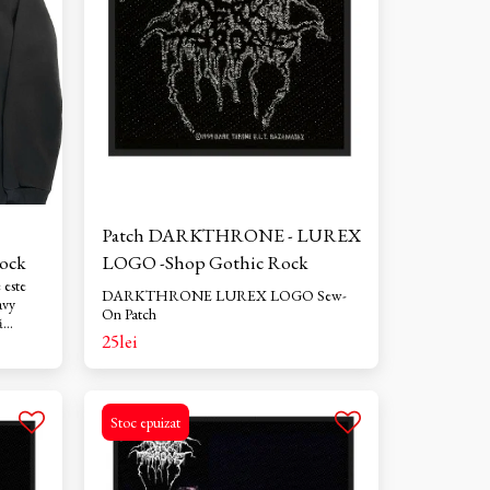
lari.
e dos a
ului sau
.
Patch DARKTHRONE - LUREX
ock
LOGO -Shop Gothic Rock
 este
DARKTHRONE LUREX LOGO Sew-
avy
On Patch
ă
25
lei
orit și
u unic,
e,
pentru a-
luga
Stoc epuizat
ugă un
ite
i