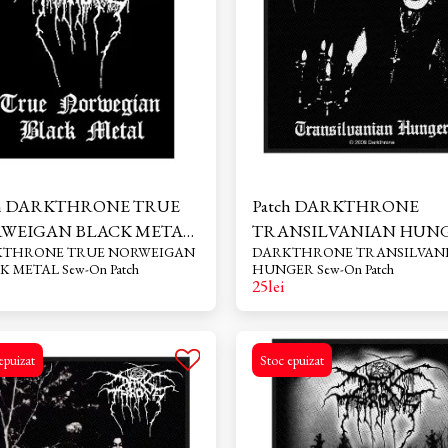
garderoba cu acest obiect vestimenta
distinctiv, disponibil exclusiv pe Sho
Rock.
h DARKTHRONE TRUE
Patch DARKTHRONE
WEIGAN BLACK METAL
TRANSILVANIAN HUNG
E TRUE NORWEIGAN
DARKTHRONE TRANSILVANIAN
p Gothic Rock
Shop Gothic Rock
BLACK METAL Sew-On Patch
HUNGER Sew-On Patch
25
lei
epuizat
Stoc epuizat