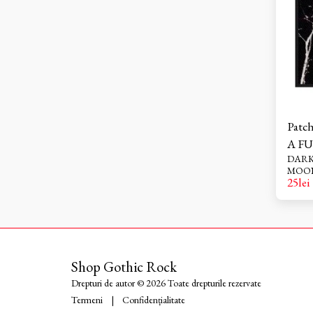
Patc
A F
DARKTHRON
Goth
25
lei
Shop Gothic Rock
Drepturi de autor © 2026 Toate drepturile rezervate
Termeni
|
Confidențialitate