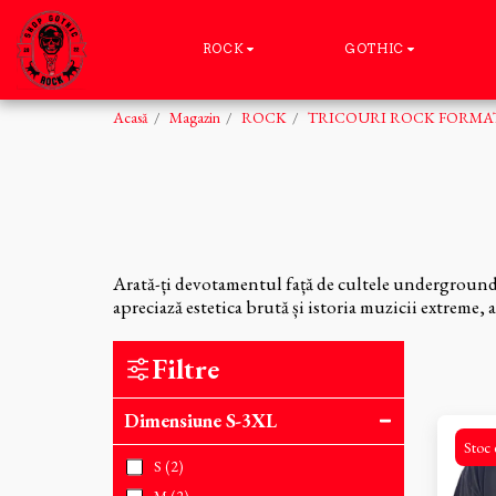
ROCK
GOTHIC
Acasă
Magazin
ROCK
TRICOURI ROCK FORMAT
Arată-ți devotamentul față de cultele underground 
apreciază estetica brută și istoria muzicii extreme,
Filtre
Dimensiune S-3XL
Stoc 
S
(2)