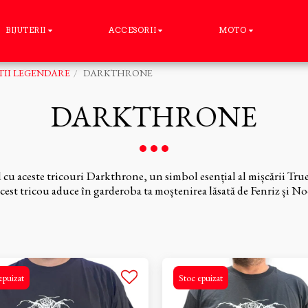
BIJUTERII
ACCESORII
MOTO
II LEGENDARE
DARKTHRONE
DARKTHRONE
cu aceste tricouri Darkthrone, un simbol esențial al mișcării Tr
 acest tricou aduce în garderoba ta moștenirea lăsată de Fenriz și 
epuizat
Stoc epuizat