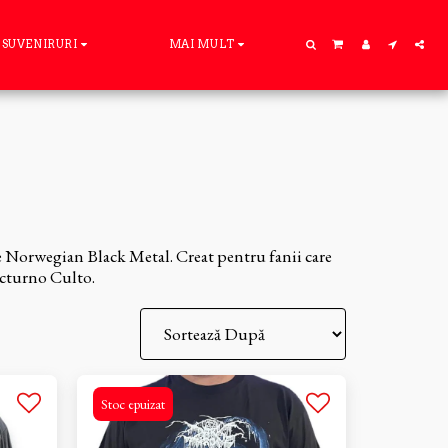
SUVENIRURI
MAI MULT
ue Norwegian Black Metal. Creat pentru fanii care
Nocturno Culto.
Stoc epuizat