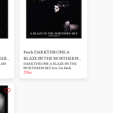
r
p Gothic
Patch DARKTHRONE A
ER-
BLAZE IN THE NORTHERN
DARKTHRONE A BLAZE IN THE
SKY -Shop Gothic Rock
NORTHERN SKY Sew-On Patch
25
lei