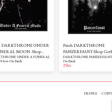
h DARKTHRONE UNDER
Patch DARKTHRONE
UNERAL MOON -Shop
PANZERFAUST-Shop Goth
E UNDER A FUNERAL
DARKTHRONE PANZERFAUST Sew-
ic Rock
Rock
MOON Sew-On Patch
On Patch
25
lei
DESPRE
CON