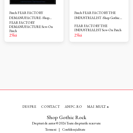
Patch FEAR FACTORY
Patch FEAR FACTORY THE
DEMANUFACTURE -Shop
INDUSTRIALIST -Shop Gothic
FEAR FACTORY
Gothic Rock
Rock
FEAR FACTORY THE
DEMANUFACTURE Sew-On
INDUSTRIALIST Sew-On Patch
Patch
25
lei
25
lei
DESPRE
CONTACT
ANPC.RO
MAI MULT
Shop Gothic Rock
Drepturi de autor © 2026 Toate drepturile rezervate
Termeni
|
Confidențialitate