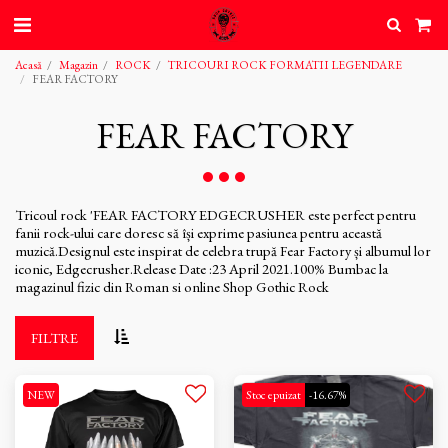
Acasă
Magazin
ROCK
TRICOURI ROCK FORMATII LEGENDARE
FEAR FACTORY
FEAR FACTORY
Tricoul rock 'FEAR FACTORY EDGECRUSHER este perfect pentru
fanii rock-ului care doresc să își exprime pasiunea pentru această
muzică.Designul este inspirat de celebra trupă Fear Factory și albumul lor
iconic, Edgecrusher.Release Date :23 April 2021.100% Bumbac la
magazinul fizic din Roman si online Shop Gothic Rock
FILTRE
NEW
Stoc epuizat
-16.67%