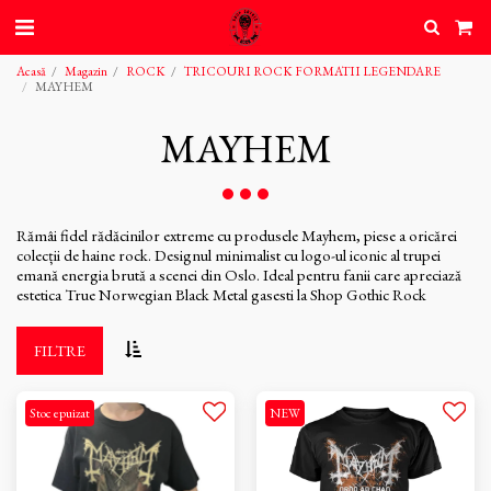
Acasă
Magazin
ROCK
TRICOURI ROCK FORMATII LEGENDARE
MAYHEM
MAYHEM
Rămâi fidel rădăcinilor extreme cu produsele Mayhem, piese a oricărei
colecții de haine rock. Designul minimalist cu logo-ul iconic al trupei
emană energia brută a scenei din Oslo. Ideal pentru fanii care apreciază
estetica True Norwegian Black Metal gasesti la Shop Gothic Rock
FILTRE
Stoc epuizat
NEW