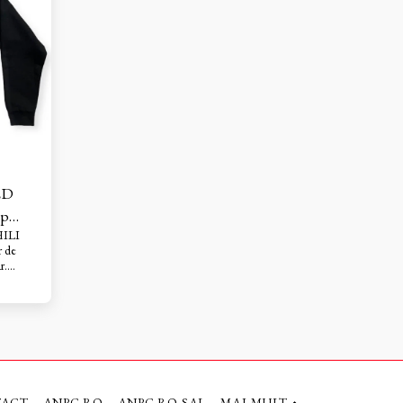
tricoului.Splararea la 30grade a tricoului sau
nere:
manuala si calcarea pe dos a tricoului.
lcarea
ED
op
HILI
r de
r.
un
il si
g Spun,
TACT
ANPC.RO
ANPC.RO-SAL
MAI MULT