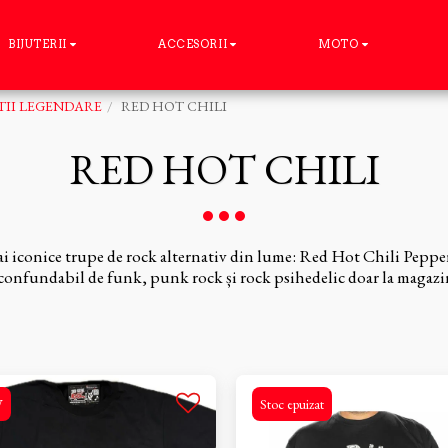
BIJUTERII
ACCESORII
MOTO
II LEGENDARE
RED HOT CHILI
RED HOT CHILI
ai iconice trupe de rock alternativ din lume: Red Hot Chili Peppers
confundabil de funk, punk rock și rock psihedelic doar la magazin
W
Stoc epuizat