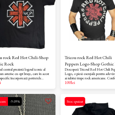
ou rock Red Hot Chili-Shop
Tricou rock Red Hot Chili
ic Rock
Peppers Logo-Shop Gothic
l central prezintă logoul iconic al
Descoperă Tricoul Red Hot Chili Pep
 un asterisc cu opt brațe, care în acest
Logo, o piesă esențială pentru adevăra
pecific încorporează portretele
ai iubitei trupe rock americane. Conf
i
100
lei
or formației într-o nuanță de roșu pe
din bumbac de înaltă calitate, acest t
negru, alături de abrevierea
oferă un confort maxim purtătorului, 
 scrisă în stil graffiti la magazinul
ideal pentru orice ocazie casual sau p
din Roman si online Shop Gothic Rock
concerte. Cu un design clasic și logo-
iconic al trupei imprimat în centru do
cere
-9.09%
Stoc epuizat
magazinul fizic din Roman /Neamt s
Shop Gothic Rock ! Este din bumba
100%.Densitate 200-250gr Imprimeu