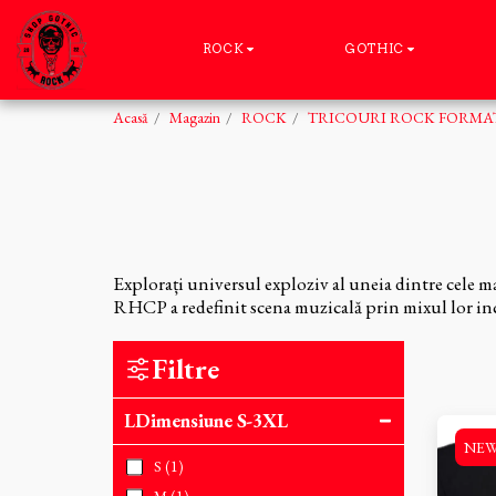
ROCK
GOTHIC
Acasă
Magazin
ROCK
TRICOURI ROCK FORMAT
Explorați universul exploziv al uneia dintre cele m
RHCP a redefinit scena muzicală prin mixul lor in
Filtre
LDimensiune S-3XL
NE
S
(1)