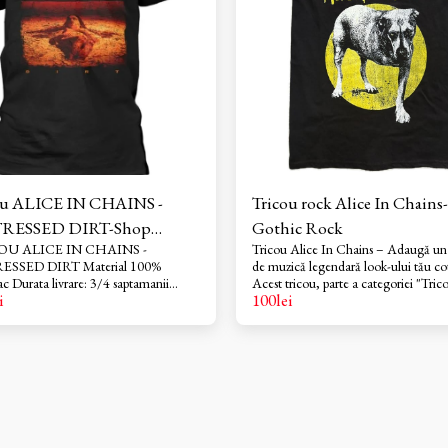
ou ALICE IN CHAINS -
Tricou rock Alice In Chain
TRESSED DIRT-Shop
Gothic Rock
OU ALICE IN CHAINS -
Tricou Alice In Chains – Adaugă un 
ic Rock
ESSED DIRT Material 100%
de muzică legendară look-ului tău cot
 Durata livrare: 3/4 saptamanii
Acest tricou, parte a categoriei "Trico
i
100
lei
tricouri la pre comanda!
Rock formații legendare", este produ
perfect pentru fanii formației Alice I
și pentru cei care apreciază stilul rock
autentic. Confecționat din materiale
înaltă calitate pentru confort maxim ș
durabilitate. Designul său unic prezin
grafică inspirată de formație, ideal pen
exprima pasiunea față de muzica lor i
Actualizează-ți garderoba cu acest tr