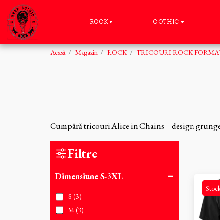
ROCK
GOTHIC
Acasă
Magazin
ROCK
TRICOURI ROCK FORMAT
Cumpără tricouri Alice in Chains – design grunge
Filtre
Dimensiune S-3XL
Stock
S
(3)
M
(3)