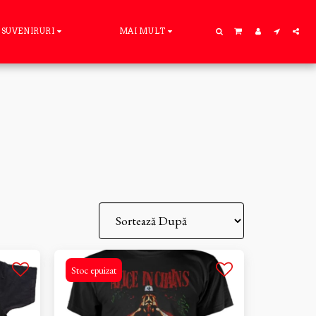
SUVENIRURI
MAI MULT
Stoc epuizat