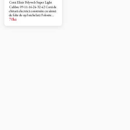
Corzi Elixir Polyweb Super Light
Calibre 09-11-16-24-32-42 Corzi de
chitară electrică construite cu sârmă
de folie de oțel nichelată Folosite
70
lei
pentru un ton cald, robust