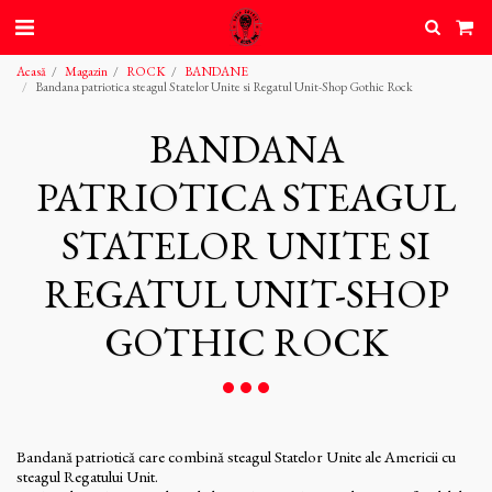
Acasă
Magazin
ROCK
BANDANE
Bandana patriotica steagul Statelor Unite si Regatul Unit-Shop Gothic Rock
BANDANA
PATRIOTICA STEAGUL
STATELOR UNITE SI
REGATUL UNIT-SHOP
GOTHIC ROCK
Bandană patriotică care combină steagul Statelor Unite ale Americii cu
steagul Regatului Unit.