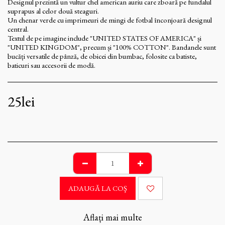
Designul prezintă un vultur chel american auriu care zboară pe fundalul
suprapus al celor două steaguri.
Un chenar verde cu imprimeuri de mingi de fotbal înconjoară designul
central.
Textul de pe imagine include "UNITED STATES OF AMERICA" și
"UNITED KINGDOM", precum și "100% COTTON". Bandanele sunt
bucăți versatile de pânză, de obicei din bumbac, folosite ca batiste,
baticuri sau accesorii de modă.
25
lei
ADAUGĂ LA COŞ
Aflați mai multe