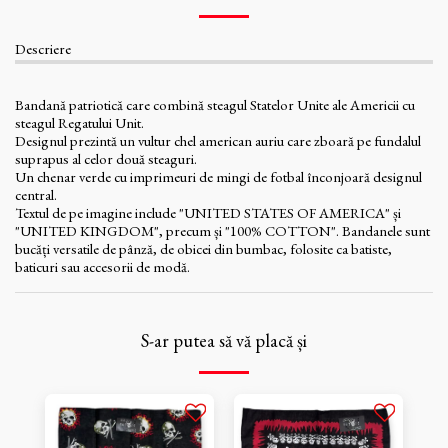
Descriere
Bandană patriotică care combină steagul Statelor Unite ale Americii cu
steagul Regatului Unit.
Designul prezintă un vultur chel american auriu care zboară pe fundalul
suprapus al celor două steaguri.
Un chenar verde cu imprimeuri de mingi de fotbal înconjoară designul
central.
Textul de pe imagine include "UNITED STATES OF AMERICA" și
"UNITED KINGDOM", precum și "100% COTTON". Bandanele sunt
bucăți versatile de pânză, de obicei din bumbac, folosite ca batiste,
baticuri sau accesorii de modă.
S-ar putea să vă placă și