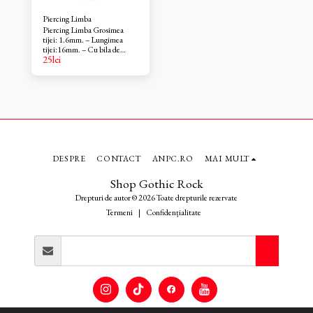
Piercing Limba
Piercing Limba Grosimea
tijei: 1.6mm. – Lungimea
tijei:16mm. – Cu bila de
25
lei
6mm. – Material: otel
chirurgical 319 L. – Piercing
pus dupa vindecare. Barbell I-
16mm/bila de 6mm
DESPRE
CONTACT
ANPC.RO
MAI MULT
Shop Gothic Rock
Drepturi de autor © 2026 Toate drepturile rezervate
Termeni
|
Confidențialitate