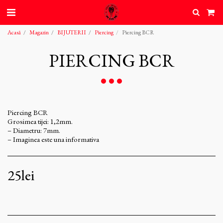
Acasă
Magazin
BIJUTERII
Piercing
Piercing BCR
PIERCING BCR
Piercing BCR
Grosimea tijei: 1,2mm.
– Diametru: 7mm.
– Imaginea este una informativa
25
lei