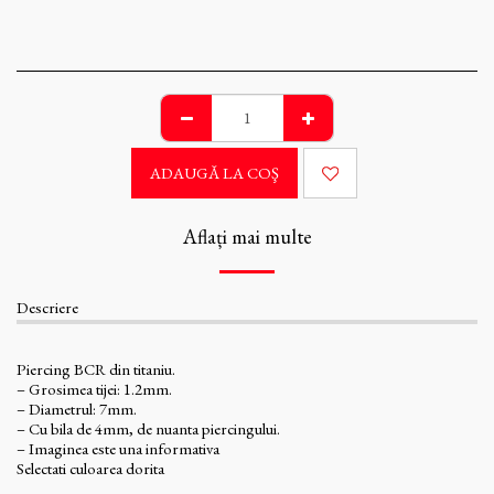
ADAUGĂ LA COŞ
Aflați mai multe
Descriere
Piercing BCR din titaniu.
– Grosimea tijei: 1.2mm.
– Diametrul: 7mm.
– Cu bila de 4mm, de nuanta piercingului.
– Imaginea este una informativa
Selectati culoarea dorita