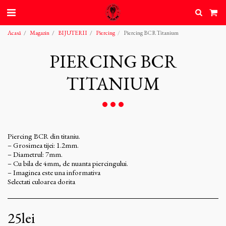
Acasă
Magazin
BIJUTERII
Piercing
Piercing BCR Titanium
PIERCING BCR
TITANIUM
Piercing BCR din titaniu.
– Grosimea tijei: 1.2mm.
– Diametrul: 7mm.
– Cu bila de 4mm, de nuanta piercingului.
– Imaginea este una informativa
Selectati culoarea dorita
25
lei