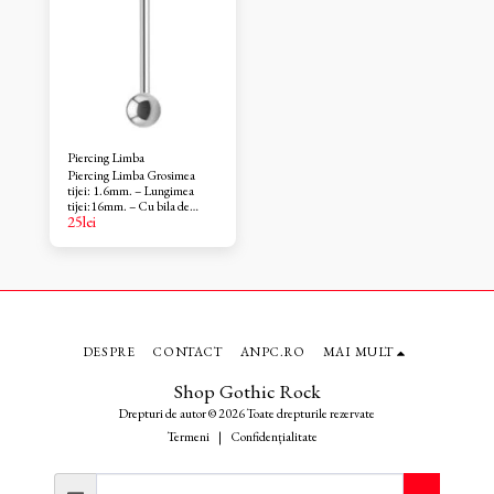
Piercing Limba
Piercing Limba Grosimea
tijei: 1.6mm. – Lungimea
tijei:16mm. – Cu bila de
25
lei
6mm. – Material: otel
chirurgical 319 L. – Piercing
pus dupa vindecare. Barbell I-
16mm/bila de 6mm
DESPRE
CONTACT
ANPC.RO
MAI MULT
Shop Gothic Rock
Drepturi de autor © 2026 Toate drepturile rezervate
Termeni
|
Confidențialitate