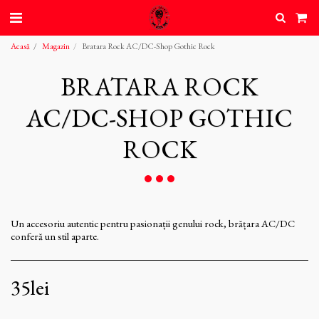
Acasă
Magazin
Bratara Rock AC/DC-Shop Gothic Rock
BRATARA ROCK
AC/DC-SHOP GOTHIC
ROCK
Un accesoriu autentic pentru pasionații genului rock, brățara AC/DC
conferă un stil aparte.
35
lei