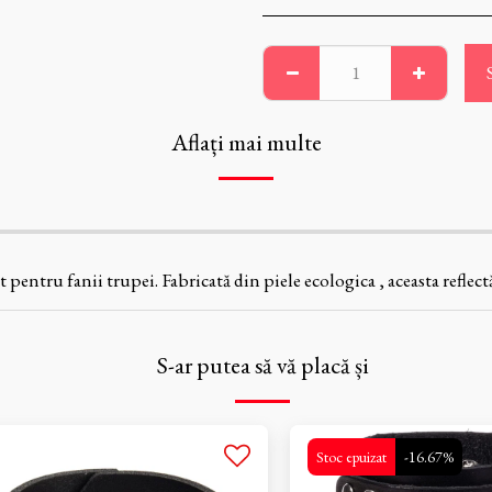
Aflați mai multe
entru fanii trupei. Fabricată din piele ecologica , aceasta reflectă
S-ar putea să vă placă și
Stoc epuizat
-16.67%