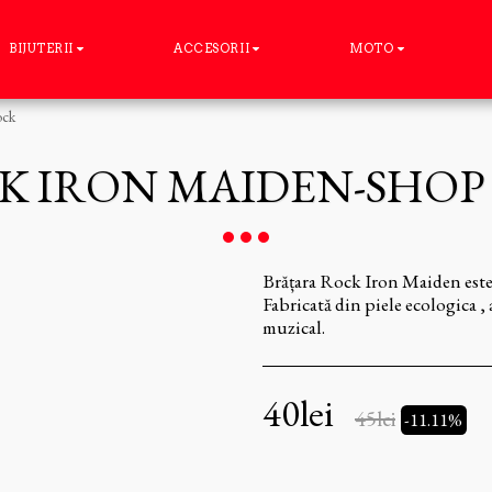
BIJUTERII
ACCESORII
MOTO
ock
K IRON MAIDEN-SHOP
Brățara Rock Iron Maiden este 
Fabricată din piele ecologica , a
muzical.
40
lei
45
lei
-11.11%