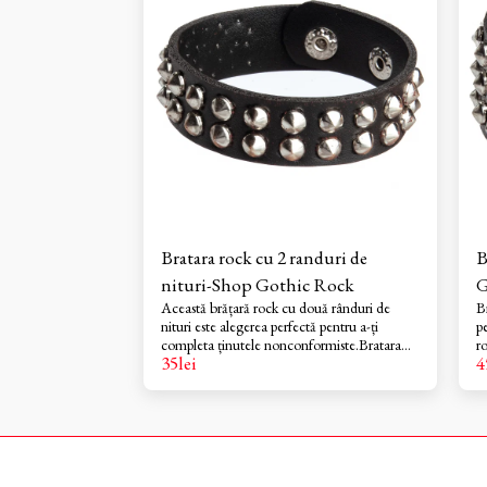
Bratara rock cu 2 randuri de
B
nituri-Shop Gothic Rock
G
Această brățară rock cu două rânduri de
B
nituri este alegerea perfectă pentru a-ți
p
completa ținutele nonconformiste.Bratara
r
35
lei
4
Rock ingusta din piele ecologica cu
a
ornamente , dimensiune lungimea totala
m
23cm, latimea 2cm ,Inchiderea cu capse
i
reglabila, unisex
ve
n
2
re