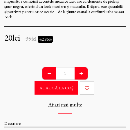
impunător combină accentele metalice lucioase cu elemente de piele și
șnur negru, oferind un look modern și masculin. Brățara este ajustabilă
și potrivită pentru orice ocazie – de la ținute casual la outfituri urbane sau
rock.
20
lei
35
lei
-42.86%
ADAUGĂ LA COŞ
Aflați mai multe
Descriere