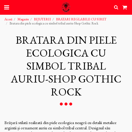
Acasă
Magazin
BIJUTERII
BRATARI REGLABILE CU SIRET
Bratara din piele ecologica cu simbol tribal auriu-Shop Gothic Rock
BRATARA DIN PIELE
ECOLOGICA CU
SIMBOL TRIBAL
AURIU-SHOP GOTHIC
ROCK
Brățară stilată realizată din piele ecologica neagră cu detalii metalice
argintii și ornament auriu cu simbol tribal central. Designul său