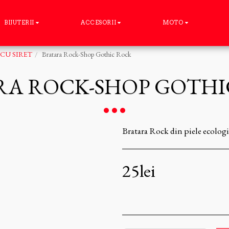
BIJUTERII
ACCESORII
MOTO
CU SIRET
Bratara Rock-Shop Gothic Rock
RA ROCK-SHOP GOTHI
Bratara Rock din piele ecolog
25
lei