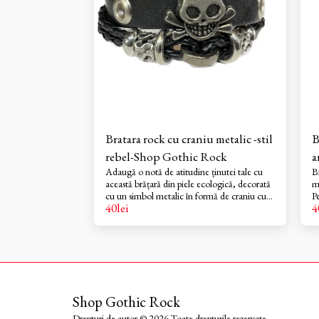
Bratara rock cu craniu metalic -stil
B
rebel-Shop Gothic Rock
a
Adaugă o notă de atitudine ținutei tale cu
B
R
această brățară din piele ecologică, decorată
m
cu un simbol metalic în formă de craniu cu
P
40
lei
4
oase încrucișate. Combinând pielea neagră
b
cu elemente metalice argintii, brățara oferă
ma
un look puternic și nonconformist, perfect
r
pentru fanii stilului rock, biker, gothic sau
ac
punk.Ideală pentru concerte, festivaluri,
li
motocicliști sau ca accesoriu statement de zi
ecologic
cu zi. Poate fi oferită și cadou unui prieten
e
pasionat de muzică rock sau cultură
a
Shop Gothic Rock
alternativă.
fo
co
Drepturi de autor © 2026 Toate drepturile rezervate