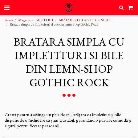
Acasă
Magazin
BIJUTERII
BRATARI REGLABILE CU SIRET
Bratara simpla cu impletituri si bile din lemn-Shop Gothic Rock
BRATARA SIMPLA CU
IMPLETITURI SI BILE
DIN LEMN-SHOP
GOTHIC ROCK
Creată pentru a adăuga un plus de stil, brățara cu împletituri și bile
dispune de o închidere cu șnur ajustabil, garantând o purtare comodă și
sigură pentru fiecare persoană.