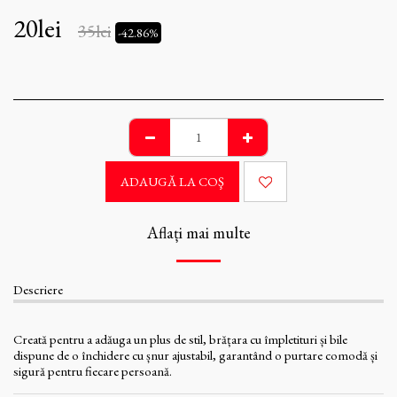
20
lei
35
lei
-42.86%
ADAUGĂ LA COŞ
Aflați mai multe
Descriere
Creată pentru a adăuga un plus de stil, brățara cu împletituri și bile
dispune de o închidere cu șnur ajustabil, garantând o purtare comodă și
sigură pentru fiecare persoană.