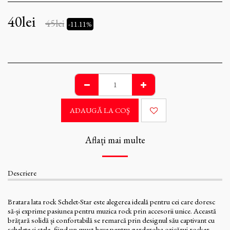
40
lei
45
lei
-11.11%
ADAUGĂ LA COŞ
Aflați mai multe
Descriere
Bratara lata rock Schelet-Star este alegerea ideală pentru cei care doresc
să-și exprime pasiunea pentru muzica rock prin accesorii unice. Această
brățară solidă și confortabilă se remarcă prin designul său captivant cu
schelete și stele, fiind un must-have pentru garderoba oricărui rocker