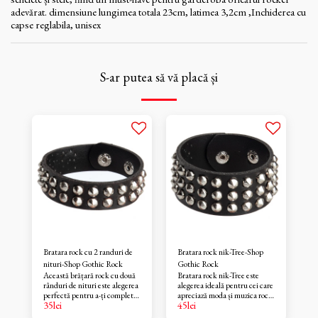
adevărat. dimensiune lungimea totala 23cm, latimea 3,2cm ,Inchiderea cu
capse reglabila, unisex
S-ar putea să vă placă și
Bratara rock cu 2 randuri de
Bratara rock nik-Tree-Shop
nituri-Shop Gothic Rock
Gothic Rock
Această brățară rock cu două
Bratara rock nik-Tree este
rânduri de nituri este alegerea
alegerea ideală pentru cei care
perfectă pentru a-ți completa
apreciază moda și muzica rock.
35
lei
45
lei
ținutele
Parte din categoria Bratari
nonconformiste.Bratara Rock
Rock, această brățară