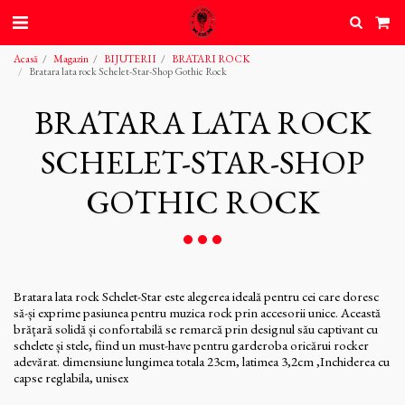
Acasă
Magazin
BIJUTERII
BRATARI ROCK
Bratara lata rock Schelet-Star-Shop Gothic Rock
BRATARA LATA ROCK
SCHELET-STAR-SHOP
GOTHIC ROCK
Bratara lata rock Schelet-Star este alegerea ideală pentru cei care doresc
să-și exprime pasiunea pentru muzica rock prin accesorii unice. Această
brățară solidă și confortabilă se remarcă prin designul său captivant cu
schelete și stele, fiind un must-have pentru garderoba oricărui rocker
adevărat. dimensiune lungimea totala 23cm, latimea 3,2cm ,Inchiderea cu
capse reglabila, unisex