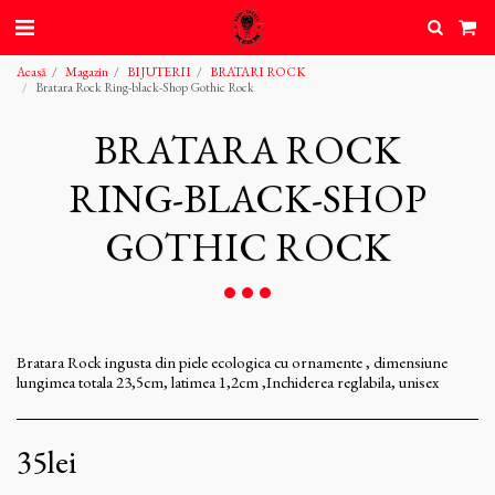
Acasă
Magazin
BIJUTERII
BRATARI ROCK
Bratara Rock Ring-black-Shop Gothic Rock
BRATARA ROCK
RING-BLACK-SHOP
GOTHIC ROCK
Bratara Rock ingusta din piele ecologica cu ornamente , dimensiune
lungimea totala 23,5cm, latimea 1,2cm ,Inchiderea reglabila, unisex
35
lei