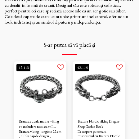
cu detalii în formă de cranii. Designul său este robust și sofisticat,
perfect pentru cei care apreciază accesoriile cu un aer gotic sau biker.
Cele două capete de cranii sunt unite printr-un inel central, oferind un
look îndrăzneț și un simbol al puterii și independenței.
S-ar putea să vă placă și
-42.11%
-42.11%
Bratara cu zala masive viking
Bratara Nordic viking Dragon-
cu inchidere robusta still
Shop Gothic Rock
Bratara viking ,lungime 22 cm
Descopera puterea si
biker/streetwear
, dublu cap de dragon ,
misticismul cu Bratara Nordic