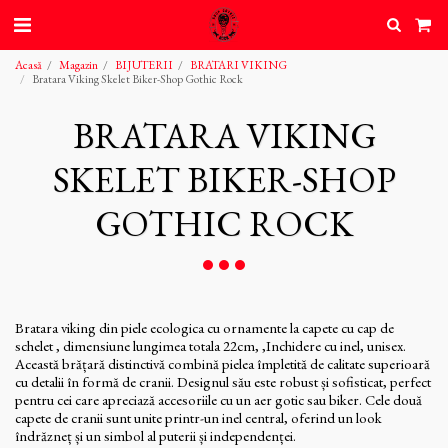
Acasă
Magazin
BIJUTERII
BRATARI VIKING
Bratara Viking Skelet Biker-Shop Gothic Rock
BRATARA VIKING
SKELET BIKER-SHOP
GOTHIC ROCK
Bratara viking din piele ecologica cu ornamente la capete cu cap de
schelet , dimensiune lungimea totala 22cm, ,Inchidere cu inel, unisex.
Această brățară distinctivă combină pielea împletită de calitate superioară
cu detalii în formă de cranii. Designul său este robust și sofisticat, perfect
pentru cei care apreciază accesoriile cu un aer gotic sau biker. Cele două
capete de cranii sunt unite printr-un inel central, oferind un look
îndrăzneț și un simbol al puterii și independenței.