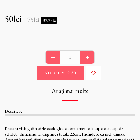
50
lei
75
lei
-33.33%
STOC EPUIZAT
Aflați mai multe
Descriere
Bratara viking din piele ecologica cu ornamente la capete cu cap de
schelet , dimensiune lungimea totala 22cm, Inchidere cu inel, unisex.
Această brățară distinctivă combină pielea împletită de calitate superioară