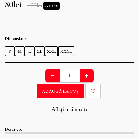
80
lei
120
lei
-33.33%
Dimensiune:
*
S
M
L
XL
XXL
XXXL
ADAUGĂ LA COŞ
Aflați mai multe
Descriere