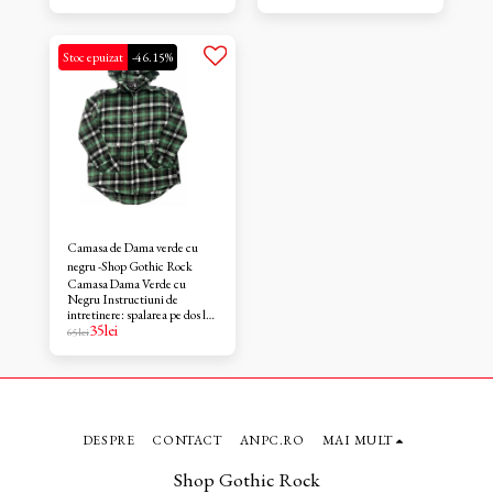
cu nasture culoarea albastru
67%Acrilic,10%coton,23%polester
camuflaj
Stoc epuizat
-46.15%
Camasa de Dama verde cu
negru -Shop Gothic Rock
Camasa Dama Verde cu
Negru Instructiuni de
intretinere: spalarea pe dos la
35
lei
temperatura de la 30grade
65
lei
Materialul : 100% vascoza
DESPRE
CONTACT
ANPC.RO
MAI MULT
Shop Gothic Rock