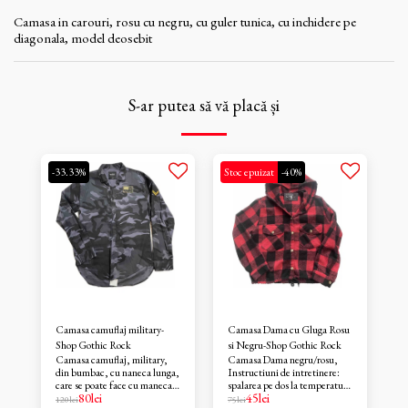
Camasa in carouri, rosu cu negru, cu guler tunica, cu inchidere pe
diagonala, model deosebit
S-ar putea să vă placă și
-33.33%
Stoc epuizat
-40%
Camasa camuflaj military-
Camasa Dama cu Gluga Rosu
Shop Gothic Rock
si Negru-Shop Gothic Rock
Camasa camuflaj, military,
Camasa Dama negru/rosu,
din bumbac, cu naneca lunga,
Instructiuni de intretinere:
care se poate face cu maneca
spalarea pe dos la temperatura
80
lei
45
lei
scurta prin prinderea aceateia
de la 30grade Materialul :
120
lei
75
lei