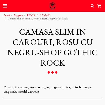
Acasă
Magazin
ROCK
CAMASI
Camasa Slim in carouri, rosu cu negru-Shop Gothic Rock
CAMASA SLIM IN
CAROURI, ROSU CU
NEGRU-SHOP GOTHIC
ROCK
Camasa in carouri, rosu cu negru, cu guler tunica, cu inchidere pe
diagonala, model deosebit