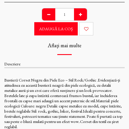
ADAUGĂ LA COŞ
Aflați mai multe
Descriere
Bustieră Corset Negru din Piele Eco – Stil Rock/Gothic .Evidențiază-ți
atitudinea cu această bustieră neagră din piele ecologică, cu detalii
metalice aurii și un croi care oferă susținere și un look provocator.
Bretelele late și cupa întărită conturează frumos bustul, iar închiderea
frontală cu capse mari adaugă un accent puternic de stil.Material: piele
ecologică Culoare: negru Detalii: capse metalice cu model, cupe întărite,
bretele reglabile Stil: rock, gothic, biker, festival.Ideală pentru concerte,
festivaluri, petreceri tematice sau ținute statement. Poate fi purtată ca top
sau peste o bluză mulată pentru un efect wow..Corset din textil cu șiret
reglabil.