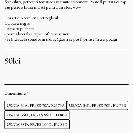
festivaluri, petreceri tematice sau ținute statement. Poate fi purtată ca top
sau peste o bluză mulată pentru un efect wow.
Corset din textil cu șiret reglabil.
Culoare: negru
- cupe cu push up
- partea laterală a cupei, oferă susținere
- se închide la spate prin trei agățători ce pot fi prinse în trei poziții
90
lei
Dimensiune:
*
US/CA 34A, FR/ES 90A, EU 75A
US/CA 34B, FR/ES 90B, EU 75B
US/CA 36D ; FR /ES 95D, EU 80D
US/CA 38D, FR/ES 100D, EU 85D