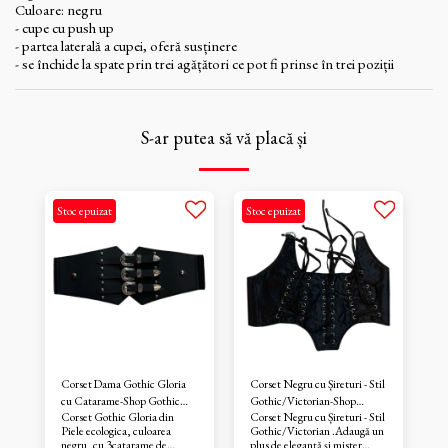
Culoare: negru
- cupe cu push up
- partea laterală a cupei, oferă susținere
- se închide la spate prin trei agățători ce pot fi prinse în trei poziții
S-ar putea să vă placă și
Stoc epuizat
Stoc epuizat
Corset Dama Gothic Gloria
Corset Negru cu Șireturi - Stil
cu Catarame-Shop Gothic
Gothic/Victorian-Shop
Corset Gothic Gloria din
Corset Negru cu Șireturi - Stil
Rock
Gothic Rock
Piele ecologica, culoarea
Gothic/Victorian .Adaugă un
negru, cu 3catarame de
plus de eleganță și mister