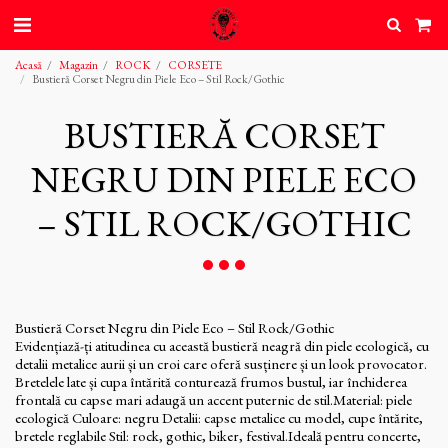
Acasă
Magazin
ROCK
CORSETE
Bustieră Corset Negru din Piele Eco – Stil Rock/Gothic
BUSTIERĂ CORSET
NEGRU DIN PIELE ECO
– STIL ROCK/GOTHIC
Bustieră Corset Negru din Piele Eco – Stil Rock/Gothic
Evidențiază-ți atitudinea cu această bustieră neagră din piele ecologică, cu
detalii metalice aurii și un croi care oferă susținere și un look provocator.
Bretelele late și cupa întărită conturează frumos bustul, iar închiderea
frontală cu capse mari adaugă un accent puternic de stil.Material: piele
ecologică Culoare: negru Detalii: capse metalice cu model, cupe întărite,
bretele reglabile Stil: rock, gothic, biker, festival.Ideală pentru concerte,