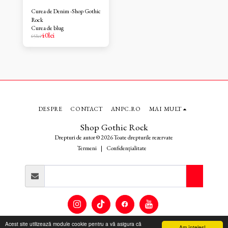
Curea de Denim -Shop Gothic
Rock
Curea de blug
40
lei
65
lei
DESPRE
CONTACT
ANPC.RO
MAI MULT
Shop Gothic Rock
Drepturi de autor © 2026 Toate drepturile rezervate
Termeni
|
Confidențialitate
Acest site utilizează module cookie pentru a vă asigura că
Am înţeles!