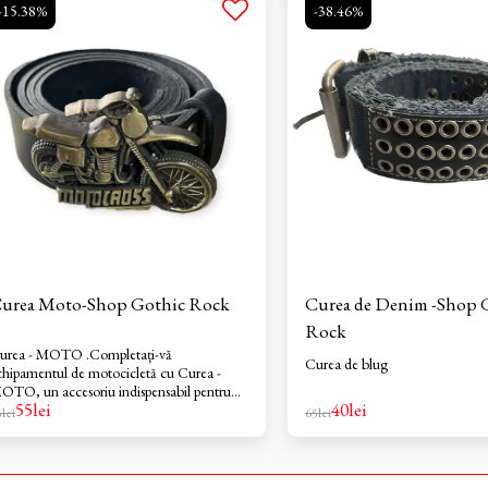
-15.38%
-38.46%
urea Moto-Shop Gothic Rock
Curea de Denim -Shop 
Rock
urea - MOTO .Completați-vă
Curea de blug
chipamentul de motocicletă cu Curea -
OTO, un accesoriu indispensabil pentru
55
lei
40
lei
rice rider. Cu un design ergonomic și o
5
lei
65
lei
onstrucție solidă, această curea garantează
nfort și stil indiferent de traseul ales.