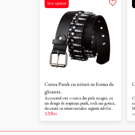
Stoc epuizat
Curea Punk cu nituri in forma de
C
gloante .
Accesoriul este o curea din piele neagră, cu
C
un design de inspirație punk, rock sau gotică,
e
decorată cu nituri metalice argintii sub formă
M
120
lei
de gloanțe Lungimea 119cm doar la
o
6
magazinul fizic din Roman si online Shop
c
Gothic Rock .
co