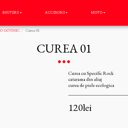
BIJUTERII
ACCESORII
MOTO
O GOTHIC
Curea 01
CUREA 01
Curea cu Specific Rock
catarama din aliaj
curea de piele ecologica
120
lei