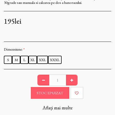
30grade sau manuala si calcarea pe dos a hanoracului.
195
lei
Dimensiune:
*
S
M
L
XL
XXL
XXXL
STOC EPUIZAT
Aflați mai multe