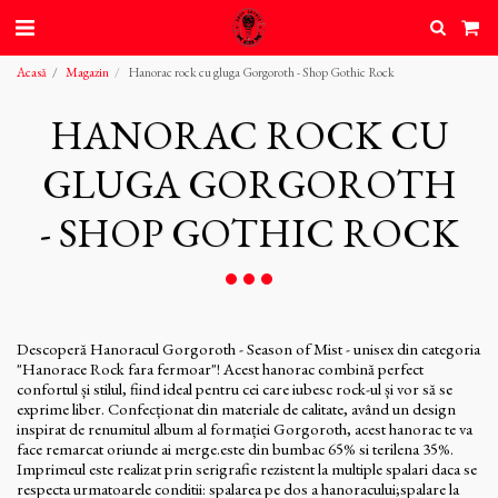
Acasă
Magazin
Hanorac rock cu gluga Gorgoroth - Shop Gothic Rock
HANORAC ROCK CU
GLUGA GORGOROTH
- SHOP GOTHIC ROCK
Descoperă Hanoracul Gorgoroth - Season of Mist - unisex din categoria
"Hanorace Rock fara fermoar"! Acest hanorac combină perfect
confortul și stilul, fiind ideal pentru cei care iubesc rock-ul și vor să se
exprime liber. Confecționat din materiale de calitate, având un design
inspirat de renumitul album al formației Gorgoroth, acest hanorac te va
face remarcat oriunde ai merge.este din bumbac 65% si terilena 35%.
Imprimeul este realizat prin serigrafie rezistent la multiple spalari daca se
respecta urmatoarele conditii: spalarea pe dos a hanoracului;spalare la