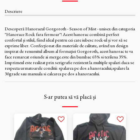
Descriere
Descoperă Hanoracul Gorgoroth - Season of Mist - unisex din categoria
"Hanorace Rock fara fermoar"! Acest hanorac combină perfect
confortul și stilul, fiind ideal pentru cei care iubesc rock-ul și vor să se
exprime liber. Confecționat din materiale de calitate, având un design
inspirat de renumitul album al formației Gorgoroth, acest hanorac te va
face remarcat oriunde ai merge.este din bumbac 65% si terilena 35%.
Imprimeul este realizat prin serigrafie rezistent la multiple spalari daca se
respecta urmatoarele conditii: spalarea pe dos a hanoracului;spalare la
30grade sau manuala si calcarea pe dos a hanoracului.
S-ar putea să vă placă și