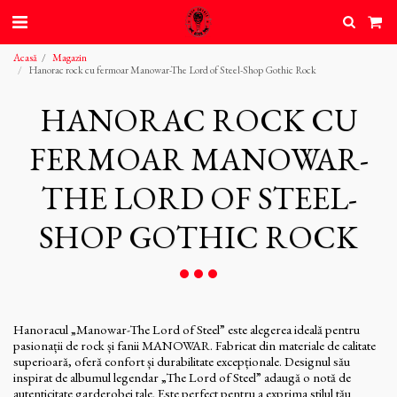
Acasă
Magazin
Hanorac rock cu fermoar Manowar-The Lord of Steel-Shop Gothic Rock
HANORAC ROCK CU
FERMOAR MANOWAR-
THE LORD OF STEEL-
SHOP GOTHIC ROCK
Hanoracul „Manowar-The Lord of Steel” este alegerea ideală pentru
pasionații de rock și fanii MANOWAR. Fabricat din materiale de calitate
superioară, oferă confort și durabilitate excepționale. Designul său
inspirat de albumul legendar „The Lord of Steel” adaugă o notă de
autenticitate garderobei tale. Este perfect pentru a exprima stilul tău