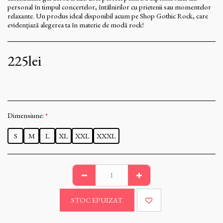
personal în timpul concertelor, întâlnirilor cu prietenii sau momentelor
relaxante. Un produs ideal disponibil acum pe Shop Gothic Rock, care
evidențiază alegerea ta în materie de modă rock!
225
lei
Dimensiune:
*
S
M
L
XL
XXL
XXXL
STOC EPUIZAT