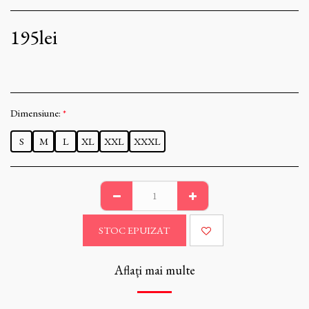
195
lei
Dimensiune:
*
S
M
L
XL
XXL
XXXL
STOC EPUIZAT
Aflați mai multe