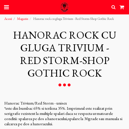
Acasă
Magazin
Hanorac rock cu gluga Trivium - Red Storm-Shop Gothic Rock
HANORAC ROCK CU
GLUGA TRIVIUM -
RED STORM-SHOP
GOTHIC ROCK
Hanorac Trivium/Red Storm - unisex
*este din bumbac 65% si terilena 35%. Imprimeul este realizat prin
serigrafie rezistent la multiple spalari daca se respecta urmatoarele
conditii: spalarea pe dos a hanoracului;spalare la 30grade sau manuala si
calcarea pe dos a hanoracului.