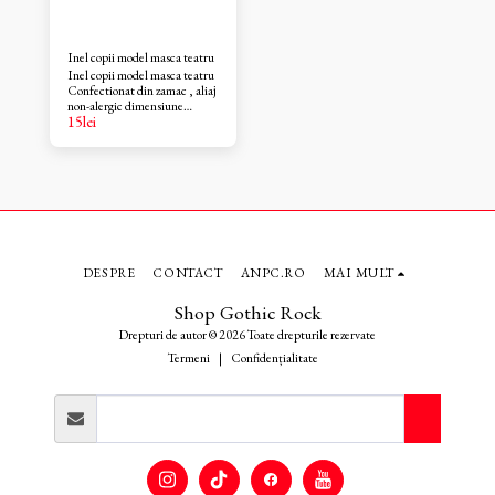
Inel copii model masca teatru
Inel copii model masca teatru
Confectionat din zamac , aliaj
non-alergic dimensiune
15
lei
reglabila
DESPRE
CONTACT
ANPC.RO
MAI MULT
Shop Gothic Rock
Drepturi de autor © 2026 Toate drepturile rezervate
Termeni
|
Confidențialitate