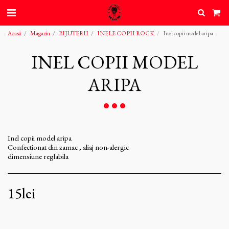
Acasă
Magazin
BIJUTERII
INELE COPII ROCK
Inel copii model aripa
INEL COPII MODEL
ARIPA
Inel copii model aripa
Confectionat din zamac , aliaj non-alergic
dimensiune reglabila
15
lei