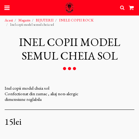
Acasă
Magazin
BIJUTERII
INELE COPII ROCK
Inel copii model semul cheia sol
INEL COPII MODEL
SEMUL CHEIA SOL
Inel copii model cheia sol
Confectionat din zamac , aliaj non-alergic
dimensiune reglabila
15
lei