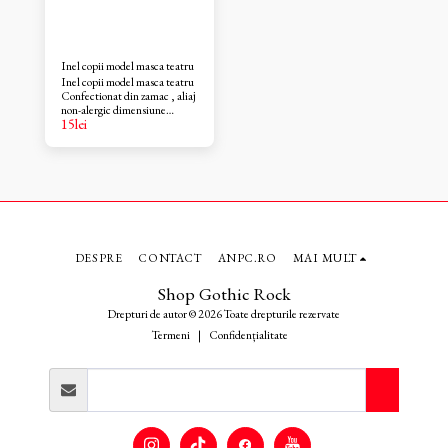
Inel copii model masca teatru
Inel copii model masca teatru
Confectionat din zamac , aliaj
non-alergic dimensiune
15
lei
reglabila
DESPRE
CONTACT
ANPC.RO
MAI MULT
Shop Gothic Rock
Drepturi de autor © 2026 Toate drepturile rezervate
Termeni
|
Confidențialitate