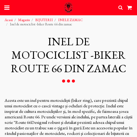
Acasă
Magazin
BIJUTERII
INELE ZAMAC
Inel de motociclist -biker Route 66 din zamac
INEL DE
MOTOCICLIST -BIKER
ROUTE 66 DIN ZAMAC
Acesta este un inel pentru motocicliști (biker ring), care prezintă chipul
unui motociclist cu o cască vintage și ochelari de protecție. Inelul este
inspirat de cultura motocicliștilor și, în mod specific, de faimoasa șosea
americană Route 66. Pe unele versiuni ale inelului, pe partea laterală a căștii
scrie "Route 66Designul robust și detaliat prezintă adesea chipul unui
motociclist cu un trabuc sau o țigară în gură.Este un accesoriu popular în
rândul pasionaților de motociclete, rockeri și colecționari de bijuterii cu