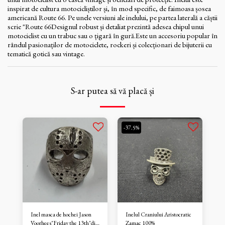
inspirat de cultura motocicliștilor și, în mod specific, de faimoasa șosea
americană Route 66. Pe unele versiuni ale inelului, pe partea laterală a căștii
scrie "Route 66Designul robust și detaliat prezintă adesea chipul unui
motociclist cu un trabuc sau o țigară în gură.Este un accesoriu popular în
rândul pasionaților de motociclete, rockeri și colecționari de bijuterii cu
tematică gotică sau vintage.
S-ar putea să vă placă și
-37.5%
Inel masca de hochei Jason
Inelul Craniului Aristocratic
Voorhees"Friday the 13th"din
Zamac 100%