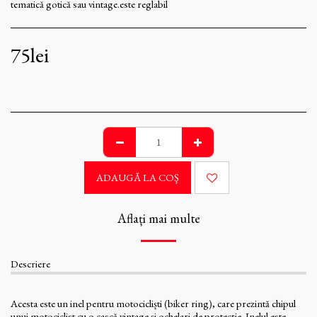
tematică gotică sau vintage.este reglabil
75
lei
ADAUGĂ LA COŞ
Aflați mai multe
Descriere
Acesta este un inel pentru motocicliști (biker ring), care prezintă chipul
unui motociclist cu o cască vintage și ochelari de protecție. Inelul este