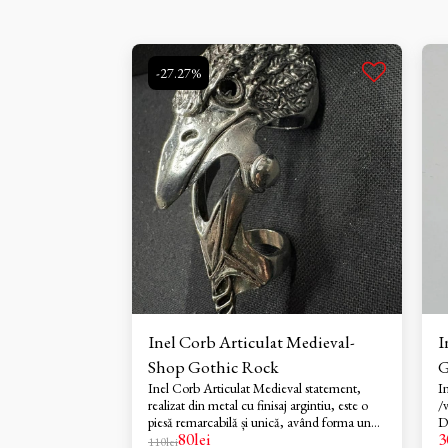
-27.27%
Inel Corb Articulat Medieval-
I
Shop Gothic Rock
G
Inel Corb Articulat Medieval statement,
I
realizat din metal cu finisaj argintiu, este o
/v
piesă remarcabilă și unică, având forma unui
D
80
lei
3
cap de pasăre detaliat, cu texturi complexe
so
110
lei