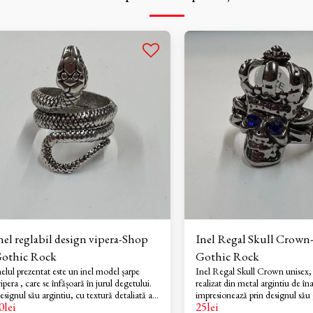
nel reglabil design vipera-Shop
Inel Regal Skull Crown
othic Rock
Gothic Rock
nelul prezentat este un inel model șarpe
Inel Regal Skull Crown unisex, reglabil
ipera , care se înfășoară în jurul degetului.
realizat din metal argintiu de îna
esignul său argintiu, cu textură detaliată a
impresionează prin designul său 
0
lei
25
lei
lzilor, îi conferă un aspect vintage, punk
sofisticat. Piesa centrală este un