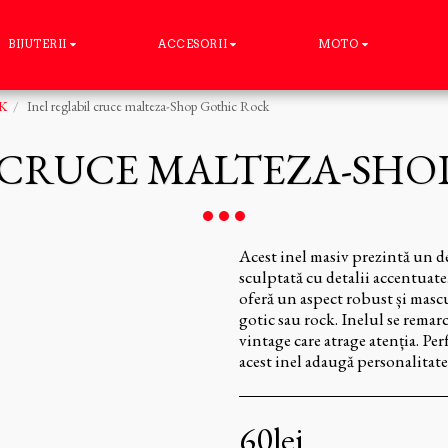
BIJUTERII
ACCESORII
MOTO
K
Inel reglabil cruce malteza-Shop Gothic Rock
L CRUCE MALTEZA-SHO
Acest inel masiv prezintă un 
sculptată cu detalii accentuate
oferă un aspect robust și mascu
gotic sau rock. Inelul se remarc
vintage care atrage atenția. Per
acest inel adaugă personalitate 
60
lei