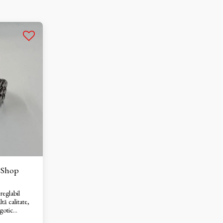
-Shop
ltă calitate,
gotic
 craniu