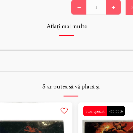
Aflați mai multe
S-ar putea să vă placă și
Stoc epuizat
-33.33%