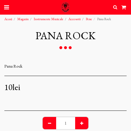
Acasă
Magazin
Instrumente Muzicale
Accesorii
Pene
Pana Rock
PANA ROCK
Pana Rock
10
lei