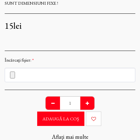
SUNT DIMENSIUNI FIXE !
15
lei
Încărcaţi fişier:
*
ADAUGĂ LA COŞ
Aflați mai multe