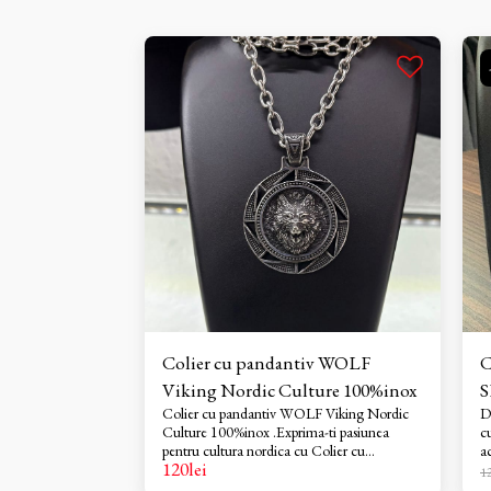
Colier cu pandantiv WOLF
C
Viking Nordic Culture 100%inox
Colier cu pandantiv WOLF Viking Nordic
D
Culture 100%inox .Exprima-ti pasiunea
c
pentru cultura nordica cu Colier cu
a
120
lei
pandantiv WOLF Viking Nordic Culture
iu
1
100%Otel Inoxidabil. Acesta este mai mult
e