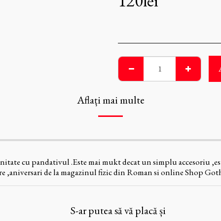
120
lei
Aflați mai multe
itate cu pandativul .Este mai mukt decat un simplu accesoriu ,este
ere ,aniversari de la magazinul fizic din Roman si online Shop Go
S-ar putea să vă placă și