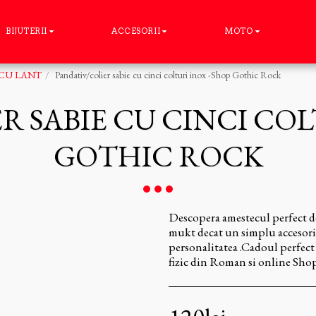
BIJUTERII
ACCESORII
MOTO
 CU LANT
Pandativ/colier sabie cu cinci colturi inox -Shop Gothic Rock
R SABIE CU CINCI COL
GOTHIC ROCK
Descopera amestecul perfect de
mukt decat un simplu accesoriu 
personalitatea .Cadoul perfect 
fizic din Roman si online Sh