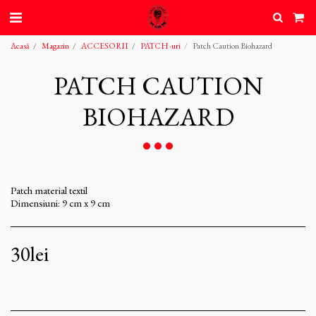
Acasă
Magazin
ACCESORII
PATCH -uri
Patch Caution Biohazard
PATCH CAUTION
BIOHAZARD
Patch material textil
Dimensiuni: 9 cm x 9 cm
30
lei