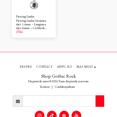
Piercing Limba
Piercing Limba Grosimea
tijei: 1.6mm. – Lungimea
tijei:16mm. – Cu bila de
25
lei
6mm. – Material: otel
chirurgical 319 L. – Piercing
pus dupa vindecare. Barbell I-
16mm/bila de 6mm
DESPRE
CONTACT
ANPC.RO
MAI MULT
Shop Gothic Rock
Drepturi de autor © 2026 Toate drepturile rezervate
Termeni
|
Confidențialitate