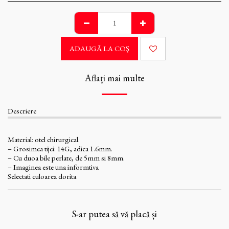
ADAUGĂ LA COŞ
Aflați mai multe
Descriere
Material: otel chirurgical.
– Grosimea tijei: 14G, adica 1.6mm.
– Cu duoa bile perlate, de 5mm si 8mm.
– Imaginea este una informtiva
Selectati culoarea dorita
S-ar putea să vă placă și