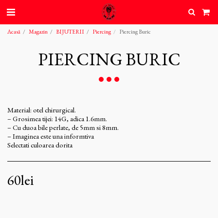
Acasă
Magazin
BIJUTERII
Piercing
Piercing Buric
PIERCING BURIC
Material: otel chirurgical.
– Grosimea tijei: 14G, adica 1.6mm.
– Cu duoa bile perlate, de 5mm si 8mm.
– Imaginea este una informtiva
Selectati culoarea dorita
60
lei