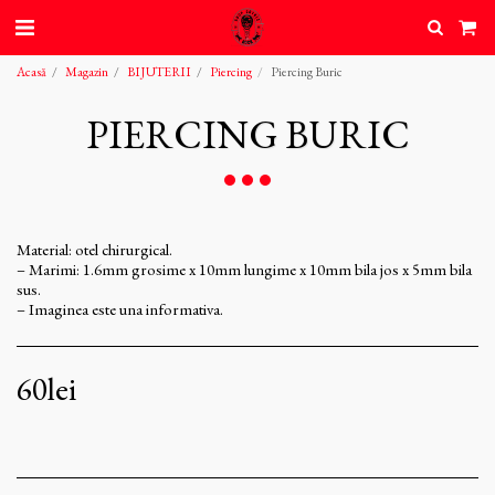
Acasă
Magazin
BIJUTERII
Piercing
Piercing Buric
PIERCING BURIC
Material: otel chirurgical.
– Marimi: 1.6mm grosime x 10mm lungime x 10mm bila jos x 5mm bila
sus.
– Imaginea este una informativa.
60
lei