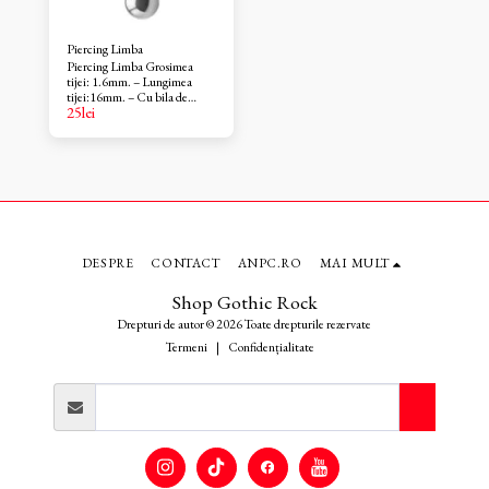
Piercing Limba
Piercing Limba Grosimea
tijei: 1.6mm. – Lungimea
tijei:16mm. – Cu bila de
25
lei
6mm. – Material: otel
chirurgical 319 L. – Piercing
pus dupa vindecare. Barbell I-
16mm/bila de 6mm
DESPRE
CONTACT
ANPC.RO
MAI MULT
Shop Gothic Rock
Drepturi de autor © 2026 Toate drepturile rezervate
Termeni
|
Confidențialitate