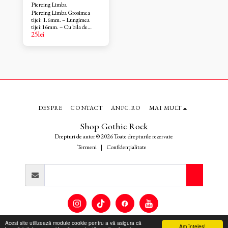
Piercing Limba
Piercing Limba Grosimea
tijei: 1.6mm. – Lungimea
tijei:16mm. – Cu bila de
25
lei
6mm. – Material: otel
chirurgical 319 L. – Piercing
pus dupa vindecare. Barbell I-
16mm/bila de 6mm
DESPRE
CONTACT
ANPC.RO
MAI MULT
Shop Gothic Rock
Drepturi de autor © 2026 Toate drepturile rezervate
Termeni
|
Confidențialitate
Acest site utilizează module cookie pentru a vă asigura că
Am înţeles!