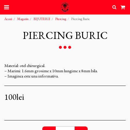
Acasă
Magazin
BIJUTERII
Piercing
Piercing Buric
PIERCING BURIC
Material: otel chirurgical.
– Marimi: 1.6mm grosime x 10mm lungime x 8mm bila.
– Imaginea este una informativa.
100
lei