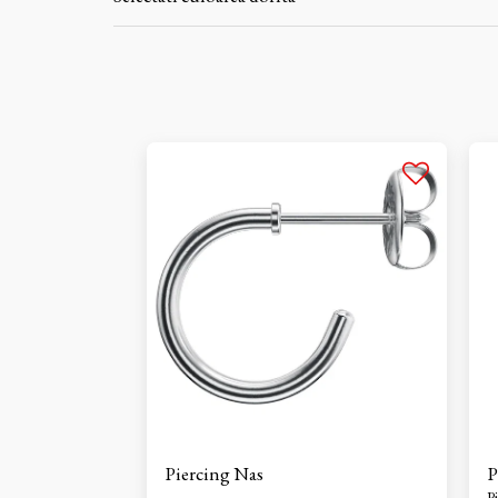
Piercing Nas
P
P