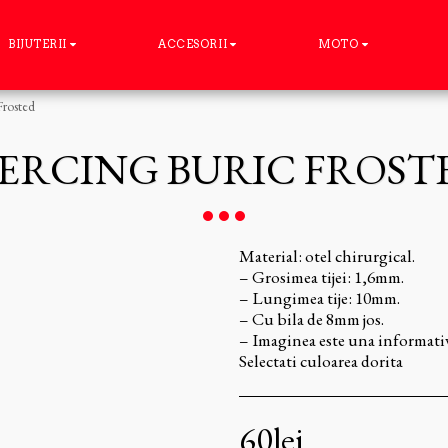
BIJUTERII
ACCESORII
MOTO
Frosted
IERCING BURIC FROST
Material: otel chirurgical.
– Grosimea tijei: 1,6mm.
– Lungimea tije: 10mm.
– Cu bila de 8mm jos.
– Imaginea este una informati
Selectati culoarea dorita
60
lei