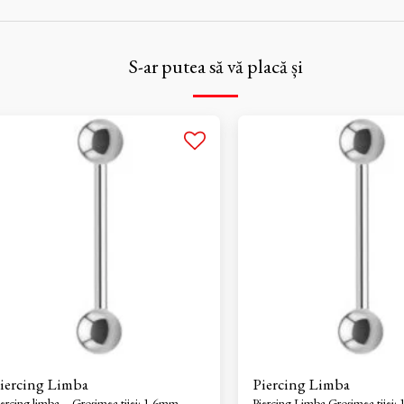
S-ar putea să vă placă și
iercing Limba
Piercing Limba
iercing limba – Grosimea tijei: 1.6mm. –
Piercing Limba Grosimea tijei: