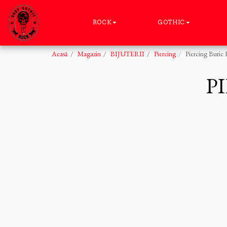
ROCK
GOTHIC
Acasă
Magazin
BIJUTERII
Piercing
Piercing Buric 
P